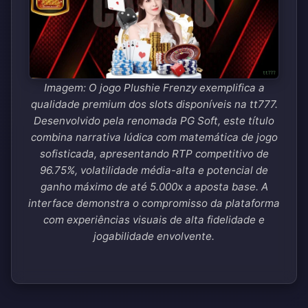
Imagem: O jogo Plushie Frenzy exemplifica a
qualidade premium dos slots disponíveis na tt777.
Desenvolvido pela renomada PG Soft, este título
combina narrativa lúdica com matemática de jogo
sofisticada, apresentando RTP competitivo de
96.75%, volatilidade média-alta e potencial de
ganho máximo de até 5.000x a aposta base. A
interface demonstra o compromisso da plataforma
com experiências visuais de alta fidelidade e
jogabilidade envolvente.