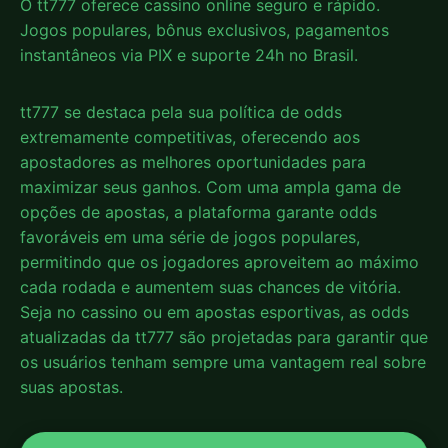
O tt777 oferece cassino online seguro e rápido.
Jogos populares, bônus exclusivos, pagamentos
Lottery
instantâneos via PIX e suporte 24h no Brasil.
👤 Conta
tt777 se destaca pela sua política de odds
extremamente competitivas, oferecendo aos
Login
apostadores as melhores oportunidades para
maximizar seus ganhos. Com uma ampla gama de
Cadastro
opções de apostas, a plataforma garante odds
favoráveis em uma série de jogos populares,
permitindo que os jogadores aproveitem ao máximo
Bônus
cada rodada e aumentem suas chances de vitória.
Seja no cassino ou em apostas esportivas, as odds
VIP
atualizadas da tt777 são projetadas para garantir que
os usuários tenham sempre uma vantagem real sobre
suas apostas.
🏆 Plataforma
Plataforma