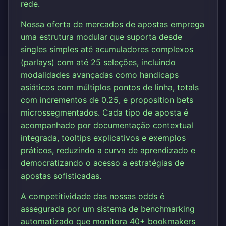
rede.
Nossa oferta de mercados de apostas emprega
uma estrutura modular que suporta desde
singles simples até acumuladores complexos
(parlays) com até 25 seleções, incluindo
modalidades avançadas como handicaps
asiáticos com múltiplos pontos de linha, totals
com incrementos de 0.25, e proposition bets
microssegmentados. Cada tipo de aposta é
acompanhado por documentação contextual
integrada, tooltips explicativos e exemplos
práticos, reduzindo a curva de aprendizado e
democratizando o acesso a estratégias de
apostas sofisticadas.
A competitividade das nossas odds é
assegurada por um sistema de benchmarking
automatizado que monitora 40+ bookmakers