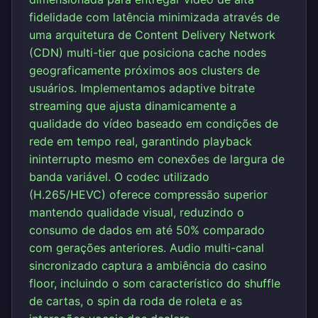
fidelidade com latência minimizada através de
uma arquitetura de Content Delivery Network
(CDN) multi-tier que posiciona cache nodes
geograficamente próximos aos clusters de
usuários. Implementamos adaptive bitrate
streaming que ajusta dinamicamente a
qualidade do vídeo baseado em condições de
rede em tempo real, garantindo playback
ininterrupto mesmo em conexões de largura de
banda variável. O codec utilizado
(H.265/HEVC) oferece compressão superior
mantendo qualidade visual, reduzindo o
consumo de dados em até 50% comparado
com gerações anteriores. Audio multi-canal
sincronizado captura a ambiência do casino
floor, incluindo o som característico do shuffle
de cartas, o spin da roda de roleta e as