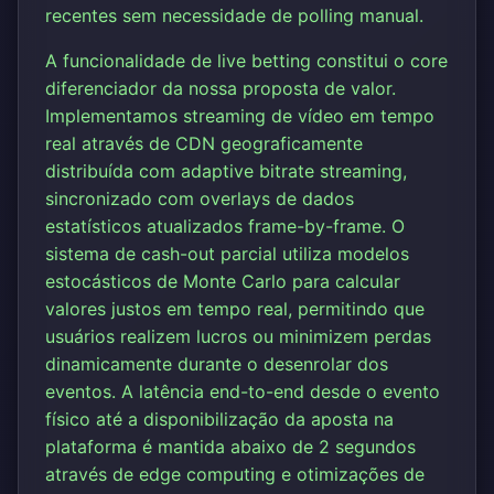
recentes sem necessidade de polling manual.
A funcionalidade de live betting constitui o core
diferenciador da nossa proposta de valor.
Implementamos streaming de vídeo em tempo
real através de CDN geograficamente
distribuída com adaptive bitrate streaming,
sincronizado com overlays de dados
estatísticos atualizados frame-by-frame. O
sistema de cash-out parcial utiliza modelos
estocásticos de Monte Carlo para calcular
valores justos em tempo real, permitindo que
usuários realizem lucros ou minimizem perdas
dinamicamente durante o desenrolar dos
eventos. A latência end-to-end desde o evento
físico até a disponibilização da aposta na
plataforma é mantida abaixo de 2 segundos
através de edge computing e otimizações de