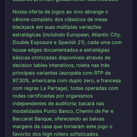
Nossa oferta de jogos ao vivo abrange o
cânone completo dos clássicos de mesa:
blackjack em suas múltiplas variações
estratégicas (incluindo European, Atlantic City,
Double Exposure e Spanish 21), cada uma com
house edges documentados e estratégias
básicas otimizadas disponíveis através de
decision tables interativos; roleta nas três
principais variantes (européia com RTP de
97.30%, americana com duplo zero, e francesa
com regras La Partage), todas operadas com
rodas certificadas por organismos
independentes de auditoria; bacará nas
modalidades Punto Banco, Chemin de Fer e
Baccarat Banque, oferecendo as baixas
margens da casa que tornaram este jogo o
favorito dos high rollers sofisticados.