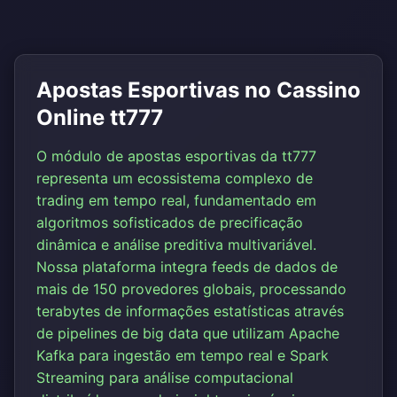
Apostas Esportivas no Cassino
Online tt777
O módulo de apostas esportivas da tt777
representa um ecossistema complexo de
trading em tempo real, fundamentado em
algoritmos sofisticados de precificação
dinâmica e análise preditiva multivariável.
Nossa plataforma integra feeds de dados de
mais de 150 provedores globais, processando
terabytes de informações estatísticas através
de pipelines de big data que utilizam Apache
Kafka para ingestão em tempo real e Spark
Streaming para análise computacional