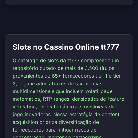
Slots no Cassino Online tt777
O catálogo de slots da tt777 compreende um
repositório curado de mais de 3.500 títulos
provenientes de 65+ fornecedores tier-1 e tier-
2, organizados através de taxonomias
multidimensionais que incluem volatilidade
matemática, RTP ranges, densidades de feature
activation, perfis temáticos e mecânicas de
jogo inovadoras. Nossa estratégia de content
acquisition prioriza diversificação de
fornecedores para mitigar riscos de
concentração, mantendo partnerships