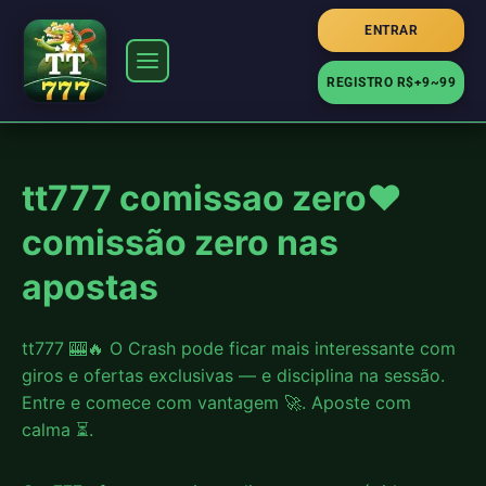
ENTRAR
REGISTRO R$+9~99
🎰 Jogos
tt777 comissao zero❤️
Slot
comissão zero nas
Cassino
apostas
Fortune
tt777 🎰🔥 O Crash pode ficar mais interessante com
giros e ofertas exclusivas — e disciplina na sessão.
Jogos
Entre e comece com vantagem 🚀. Aposte com
calma ⏳.
Game