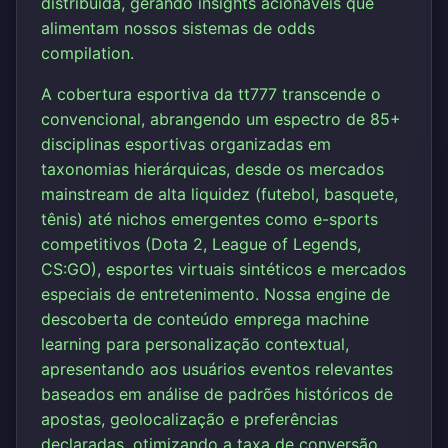
distribuída, gerando insights acionáveis que
alimentam nossos sistemas de odds
compilation.
A cobertura esportiva da tt777 transcende o
convencional, abrangendo um espectro de 85+
disciplinas esportivas organizadas em
taxonomias hierárquicas, desde os mercados
mainstream de alta liquidez (futebol, basquete,
tênis) até nichos emergentes como e-sports
competitivos (Dota 2, League of Legends,
CS:GO), esportes virtuais sintéticos e mercados
especiais de entretenimento. Nossa engine de
descoberta de conteúdo emprega machine
learning para personalização contextual,
apresentando aos usuários eventos relevantes
baseados em análise de padrões históricos de
apostas, geolocalização e preferências
declaradas, otimizando a taxa de conversão